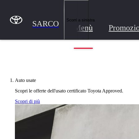
Passa al contenuto principale
(Premi invio)
SARCO
Scorri a sinistra
SARCO
Menù
Promozio
Auto usate
Scopri le offerte dell'usato certificato Toyota Approved.
Scopri di più